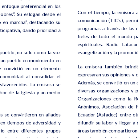
enfoque preferencial en los
Con el tiempo, la emisora 
obres”. Su eslogan desde el
comunicación (TIC’s), permi
o en marcha”, destacando su
programas a través de las r
icipativa, dando prioridad a
fieles de todo el mundo pa
espirituales. Radio Latac
 pueblo, no solo como la voz
evangelización y la promoció
de un pueblo en movimiento en
La emisora también brindó
 convirtió en un elemento
expresaran sus opiniones y 
comunidad al consolidar el
Además, se convirtió en un 
favorecidos. La emisora se
diversas organizaciones y 
abor de la Iglesia y un medio
Organizaciones como la R
Anónimos, Asociación de 
s se convirtieron en aliados
Ecuador (Asfadec), entre o
a en tiempos de adversidad y
difundir su labor y llegar 
rio entre diferentes grupos
áreas también compartieron 